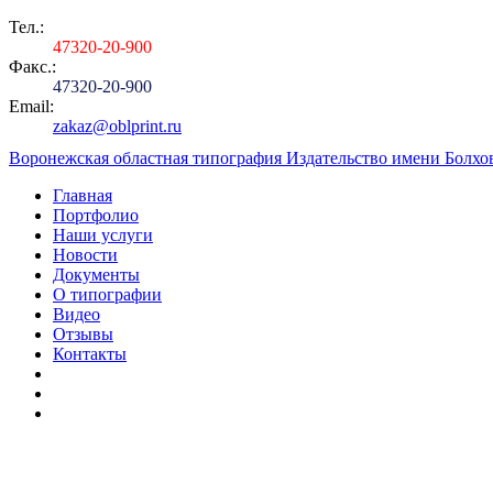
Тел.:
473
20-20-900
Факс.:
473
20-20-900
Email:
zakaz@oblprint.ru
Воронежская областная типография Издательство имени Болхов
Главная
Портфолио
Наши услуги
Новости
Документы
О типографии
Видео
Отзывы
Контакты