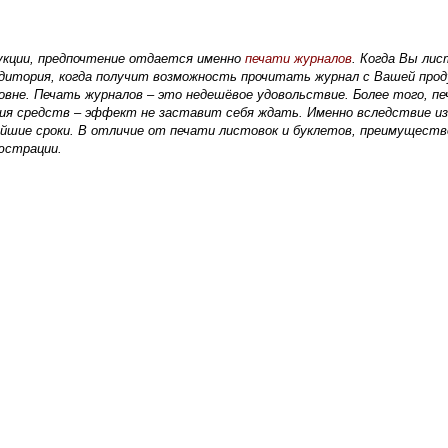
дукции, предпочтение отдается именно
печати журналов
. Когда Вы ли
удитория, когда получит возможность прочитать журнал с Вашей прод
вне. Печать журналов – это недешёвое удовольствие. Более того, пе
ения средств – эффект не заставит себя ждать. Именно вследствие 
айшие сроки. В отличие от печати листовок и буклетов, преимущест
юстрации.