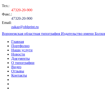
Тел.:
473
20-20-900
Факс.:
473
20-20-900
Email:
zakaz@oblprint.ru
Воронежская областная типография Издательство имени Болхов
Главная
Портфолио
Наши услуги
Новости
Документы
О типографии
Видео
Отзывы
Контакты