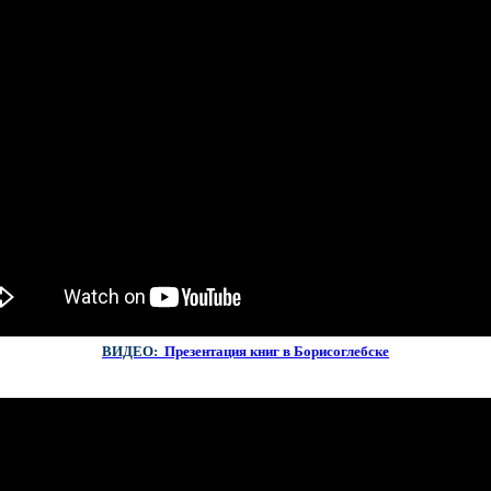
ВИДЕО:
Презентация
книг в Борисоглебске