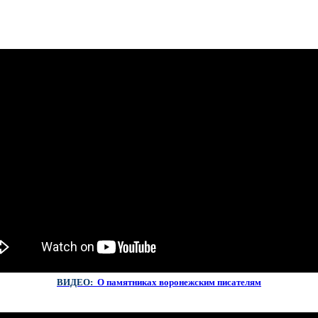
ВИДЕО:
О памятниках
воронежским писателям