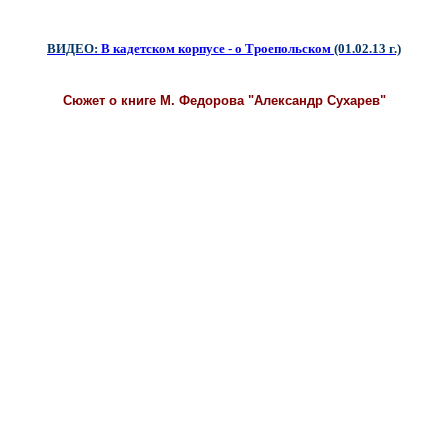
ВИДЕО:
В кадетском корпусе
- о Троепольском
(01.02.13 г.)
Сюжет о книге М. Федорова "Александр Сухарев"