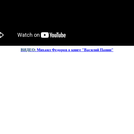
ВИДЕО:
Михаил Федоров о
книге "Василий Панин"